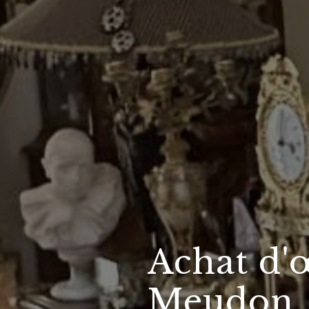
Achat d'œ
Meudon