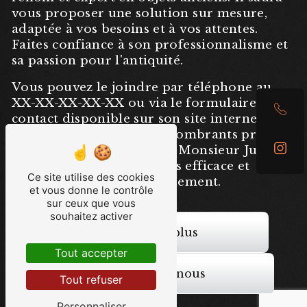
vous proposer une solution sur mesure,
adaptée à vos besoins et à vos attentes.
Faites confiance à son professionnalisme et
sa passion pour l'antiquité.
Vous pouvez le joindre par téléphone au
XX-XX-XX-XX-XX ou via le formulaire de
contact disponible sur son site internet. Ne
laissez plus vos objets encombrants prendre
la poussière, confiez-les à Monsieur Julien
Lachaux pour un débarras efficace et
Ce site utilise des cookies
respectueux de l'environnement.
et vous donne le contrôle
sur ceux que vous
souhaitez activer
En savoir plus
Tout accepter
Contactez-nous
Tout refuser
Personnaliser